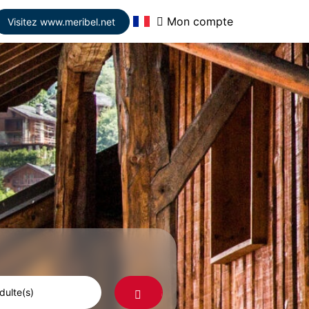
Mon compte
Visitez www.meribel.net
Rechercher
dulte(s)