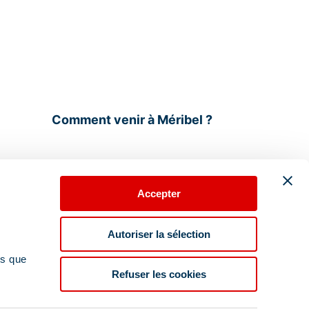
Comment venir à Méribel ?
Accepter
Autoriser la sélection
année
Équipe 100% locale
ns que
Refuser les cookies
Devenir bénévole