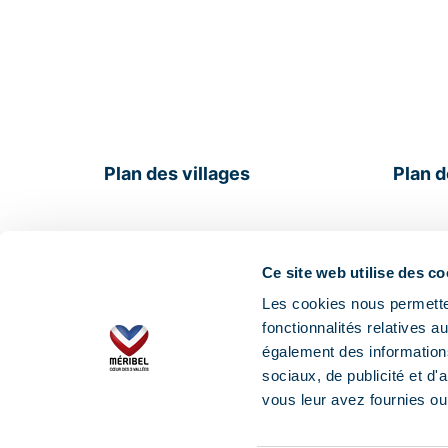
Plan des villages
Plan 
Ce site web utilise des co
Les cookies nous permetten
fonctionnalités relatives 
également des informations
Site officiel de la station
P
sociaux, de publicité et d
vous leur avez fournies ou 
Professionnels
Partenaires