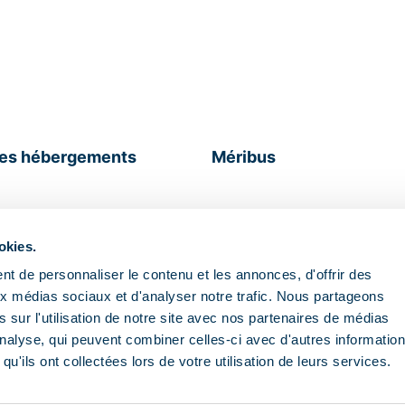
des hébergements
Méribus
okies.
t de personnaliser le contenu et les annonces, d'offrir des
aux médias sociaux et d'analyser notre trafic. Nous partageons
 sur l'utilisation de notre site avec nos partenaires de médias
aiement sécurisé
Bons plans toute l'
'analyse, qui peuvent combiner celles-ci avec d'autres informatio
qu'ils ont collectées lors de votre utilisation de leurs services.
Nous contacter
Aide