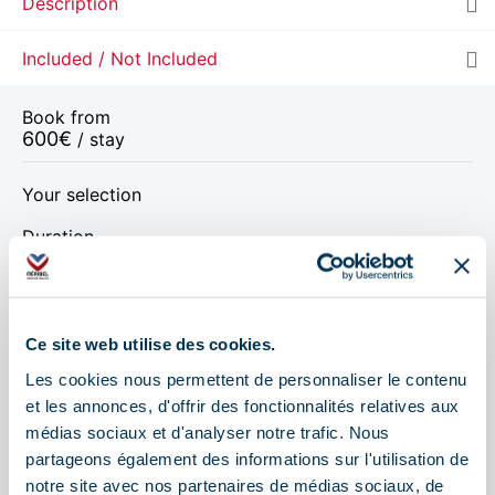
Description
Included / Not Included
Book from
600
€
/ stay
Your selection
Duration
Departure date
Ce site web utilise des cookies.
Les cookies nous permettent de personnaliser le contenu
Aug 2026
Sep 2026
Oct 2026
et les annonces, d'offrir des fonctionnalités relatives aux
médias sociaux et d'analyser notre trafic. Nous
Aug 2026
partageons également des informations sur l'utilisation de
notre site avec nos partenaires de médias sociaux, de