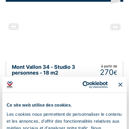
Mont Vallon 34 - Studio 3
à partir de
270
€
personnes - 18 m2
/
hébergement
Méribel Mottaret 1750 m (Tous les
quartiers), Méribel - Mottaret Centre
Ce site web utilise des cookies.
APPARTEMENT
Les cookies nous permettent de personnaliser le contenu
et les annonces, d'offrir des fonctionnalités relatives aux
médias sociaux et d'analyser notre trafic. Nous