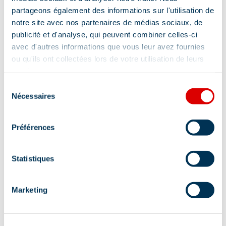
partageons également des informations sur l'utilisation de
notre site avec nos partenaires de médias sociaux, de
publicité et d'analyse, qui peuvent combiner celles-ci
avec d'autres informations que vous leur avez fournies
ou qu'ils ont collectées lors de votre utilisation de leurs
services.
Chantemerle 18 - Studio 2
à partir de
Sélection
288
€
personnes - 19 m2
Nécessaires
du
/
hébergement
consentement
Méribel 1450 m (Tous les quartiers), Le
Plateau /Rte des chalets et de la Renarde
Préférences
APPARTEMENT
Statistiques
Marketing