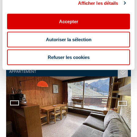
Afficher les détails
Accepter
Merisiers A1 - Studio 2
à partir de
288
€
personnes - 16m²
Autoriser la sélection
/
hébergement
Méribel 1450 m (Tous les quartiers), Le
Plateau /Rte des chalets et de la Renarde
Refuser les cookies
APPARTEMENT