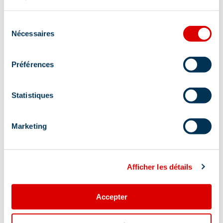
services.
Groupes & séminaires
Sélection
Tours opérateurs et agences de voyages
Nécessaires
du
consentement
Partenaires
Préférences
Professionnels de la Vallée
Propriétaires
Partenaires / Sponsors
Statistiques
Nous contacter
Marketing
Aide
Afficher les détails
FAQ
Infos pratiques
Accepter