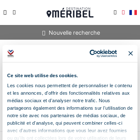
Nouvelle recherche
Vous ne trouvez pas ce que vous recherchez ?
Avez-vous essayé d'autres critères ou d'autres
dates proches ?
Ce site web utilise des cookies.
Laissez-nous votre adresse email, et nos équipes
Les cookies nous permettent de personnaliser le contenu
vous contacterons rapidement !
et les annonces, d'offrir des fonctionnalités relatives aux
médias sociaux et d'analyser notre trafic. Nous
partageons également des informations sur l'utilisation de
notre site avec nos partenaires de médias sociaux, de
publicité et d'analyse, qui peuvent combiner celles-ci
avec d'autres informations que vous leur avez fournies
Professionnels
ou qu'ils ont collectées lors de votre utilisation de leurs