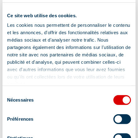
Ce site web utilise des cookies.
Les cookies nous permettent de personnaliser le contenu
et les annonces, d'offrir des fonctionnalités relatives aux
médias sociaux et d'analyser notre trafic. Nous
partageons également des informations sur l'utilisation de
notre site avec nos partenaires de médias sociaux, de
publicité et d'analyse, qui peuvent combiner celles-ci
avec d'autres informations que vous leur avez fournies
Combinez vélo et été
Profitez de notre
ou qu'ils ont collectées lors de votre utilisation de leurs
VTT, vélo de route, VTTAE... pédalez à
Nos offres en juillet et
services.
fond vers l'été
Sélection
Nécessaires
du
consentement
Pour en savoir plus sur
Préférences
Méribel...
Statistiques