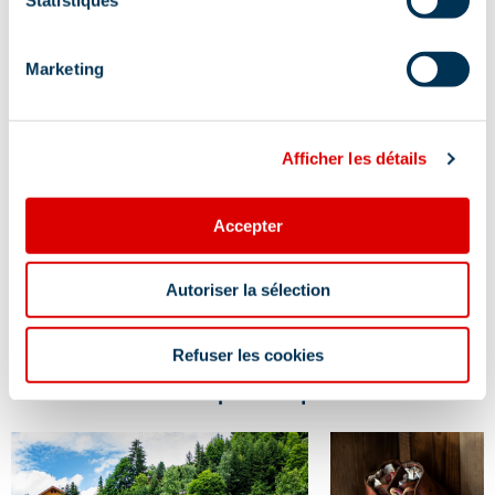
Marketing
Afficher les détails
Accepter
Qui sommes-nous ?
Les 10 bonnes ra
venir...
À la découverte de nos expertes locales
... à Méribel en été !
Autoriser la sélection
Refuser les cookies
Informations pratiques