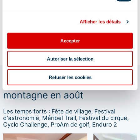
Afficher les détails
Votre séjour en appartement
Réfugiez-vous en
A partir de 390 €/ 4 pers/ 7 nuits du 4
A partir de 2025 €/ 2 
au 11 juillet 2026
pension/du 11 au 13 jui
Accepter
Autoriser la sélection
Refuser les cookies
Choisissez un séjour à la
montagne en août
Les temps forts : Fête de village, Festival
d'astronomie, Méribel Trail, Festival du cirque,
Cyclo Challenge, ProAm de golf, Enduro 2