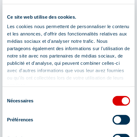
Du 07 au 14 février 2026
LE MERILYS 3* - Méribel Le Rond-Point des
Ce site web utilise des cookies.
Pistes
Les cookies nous permettent de personnaliser le contenu
Réduction applicable*
sur
l'ensemble des chambres
et les annonces, d'offrir des fonctionnalités relatives aux
pour une durée de séjour de 3 jours minimum.
médias sociaux et d'analyser notre trafic. Nous
-15% du 08 au 15 février 2026
partageons également des informations sur l'utilisation de
notre site avec nos partenaires de médias sociaux, de
*Les prix affichés dans la recherche ne tiennent pas
publicité et d'analyse, qui peuvent combiner celles-ci
compte de la réduction. Merci de nous contacter
pour la réservation.
avec d'autres informations que vous leur avez fournies
ou qu'ils ont collectées lors de votre utilisation de leurs
📞Contactez-nous dès maintenant, pour
services.
profiter de ces offres !💻
Sélection
Notre équipe est disponible pour vous renseigner et
Nécessaires
du
adapter votre séjour à vos envies et à vos dates de
consentement
voyages !
Préférences
Appelez-nous au
04 79 00 50 00
Ou écrivez-nous à
reservation@meribel.net