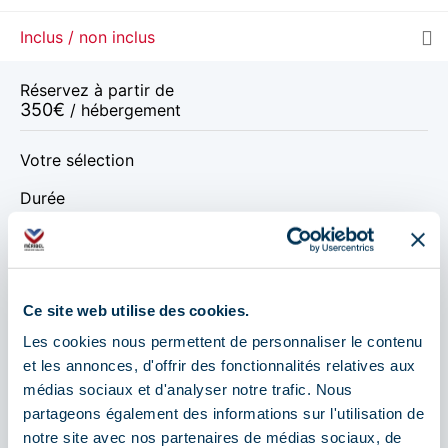
Inclus / non inclus
Réservez à partir de
350
€
/ hébergement
Votre sélection
Durée
Dates de départ
Ce site web utilise des cookies.
Les cookies nous permettent de personnaliser le contenu
déc. 2026
janv. 2027
mars 2027
et les annonces, d'offrir des fonctionnalités relatives aux
médias sociaux et d'analyser notre trafic. Nous
déc. 2026
partageons également des informations sur l'utilisation de
notre site avec nos partenaires de médias sociaux, de
SAM.
350 €
Retour le