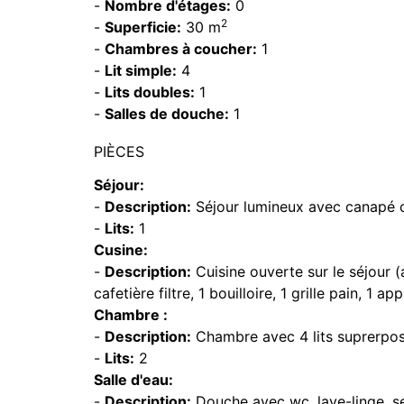
-
Nombre d'étages:
0
2
-
Superficie:
30 m
-
Chambres à coucher:
1
-
Lit simple:
4
-
Lits doubles:
1
-
Salles de douche:
1
PIÈCES
Séjour:
-
Description:
Séjour lumineux avec canapé cl
-
Lits:
1
Cusine:
-
Description:
Cuisine ouverte sur le séjour (
cafetière filtre, 1 bouilloire, 1 grille pain, 1 a
Chambre :
-
Description:
Chambre avec 4 lits suprerpo
-
Lits:
2
Salle d'eau:
-
Description:
Douche avec wc, lave-linge, se