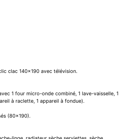
ic clac 140x190 avec télévision.
avec 1 four micro-onde combiné, 1 lave-vaisselle, 1
ppareil à raclette, 1 appareil à fondue).
sés (80x190).
che-linge, radiateur sèche serviettes, sèche