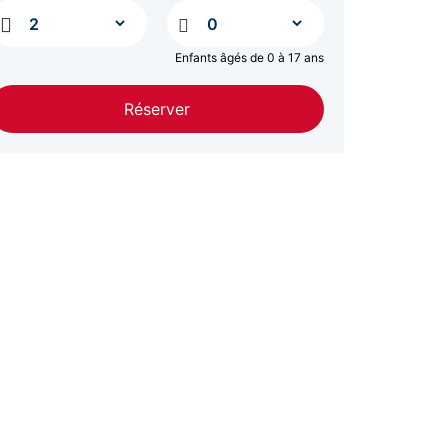
MAI
/hébergement
juin 2027
Enfants âgés de 0 à 17 ans
SAM.
652 €
Retour le
05
12/06/2027
Réserver
JUIN
/hébergement
SAM.
652 €
Retour le
12
19/06/2027
JUIN
/hébergement
SAM.
652 €
Retour le
19
26/06/2027
JUIN
/hébergement
SAM.
652 €
Retour le
26
03/07/2027
JUIN
/hébergement
juil. 2027
SAM.
652 €
Retour le
03
10/07/2027
JUIL.
/hébergement