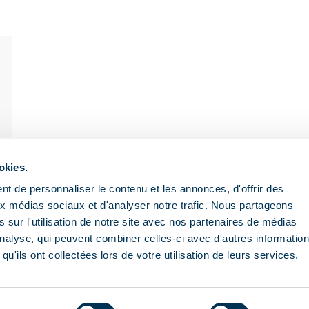
okies.
Nous contacter
Aide
t de personnaliser le contenu et les annonces, d'offrir des
aux médias sociaux et d'analyser notre trafic. Nous partageons
 la
FAQ
Envoyer un email
 sur l'utilisation de notre site avec nos partenaires de médias
Infos pratiques
'analyse, qui peuvent combiner celles-ci avec d'autres informatio
04 79 00 50 00
onsors
qu'ils ont collectées lors de votre utilisation de leurs services.