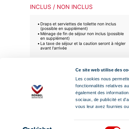
INCLUS / NON INCLUS
Draps et serviettes de toilette non inclus
(possible en supplément)
Ménage de fin de séjour non inclus (possible
en supplément)
La taxe de séjour et la caution seront à régler
avant l'arrivée
Ce site web utilise des co
Professionnels
Partenaires
Les cookies nous permetten
fonctionnalités relatives 
Groupes & séminaires
Professionnels de
Vallée
également des informations
Tours opérateurs et
agences de voyages
Propriétaires
sociaux, de publicité et d
Partenaires / Sp
vous leur avez fournies ou 
Sélection