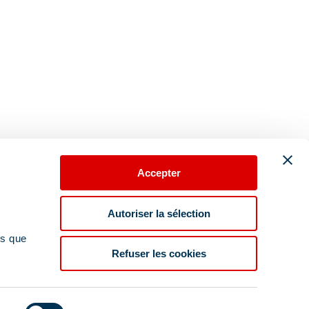
13/11/2027
NOV.
/hébergement
SAM.
652 €
Retour le
13
20/11/2027
NOV.
/hébergement
Accepter
Devenir bénévole
Offres d'emploi
Autoriser la sélection
Marchés Publics
ns que
Refuser les cookies