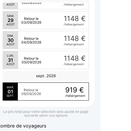
28
02/09/2026
AOÛT
/hébergement
SAM.
1148 €
Retour le
29
03/09/2026
AOÛT
/hébergement
DIM.
1148 €
Retour le
30
04/09/2026
AOÛT
/hébergement
LUN.
1148 €
Retour le
31
05/09/2026
AOÛT
/hébergement
sept. 2026
MAR.
919 €
Retour le
01
06/09/2026
SEPT.
/hébergement
Le prix total pour votre sélection sera ajusté en page
suivante selon vos options
ombre de voyageurs