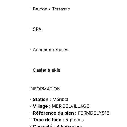
- Balcon / Terrasse
- SPA
- Animaux refusés
- Casier à skis
INFORMATION
-
Station :
Méribel
-
Village :
MERIBELVILLAGE
-
Référence du bien :
FERMDELYS18
-
Type de bien :
5 pièces
-
Capacité :
8 Personnes