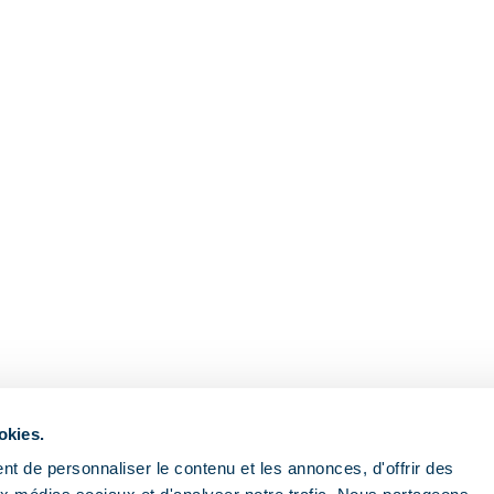
okies.
Nous contacter
Aide
t de personnaliser le contenu et les annonces, d'offrir des