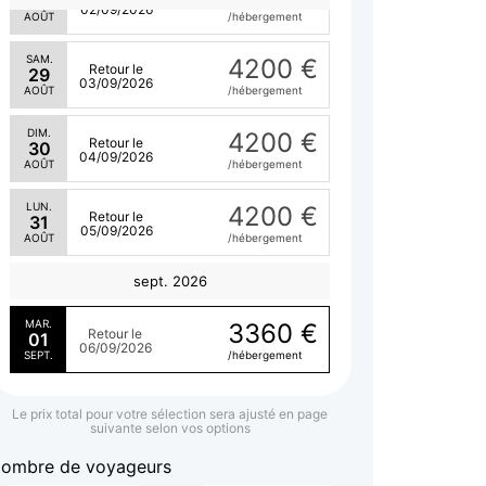
28
02/09/2026
AOÛT
/hébergement
SAM.
4200 €
Retour le
29
03/09/2026
AOÛT
/hébergement
DIM.
4200 €
Retour le
30
04/09/2026
AOÛT
/hébergement
LUN.
4200 €
Retour le
31
05/09/2026
AOÛT
/hébergement
sept. 2026
MAR.
3360 €
Retour le
01
06/09/2026
SEPT.
/hébergement
Le prix total pour votre sélection sera ajusté en page
suivante selon vos options
ombre de voyageurs