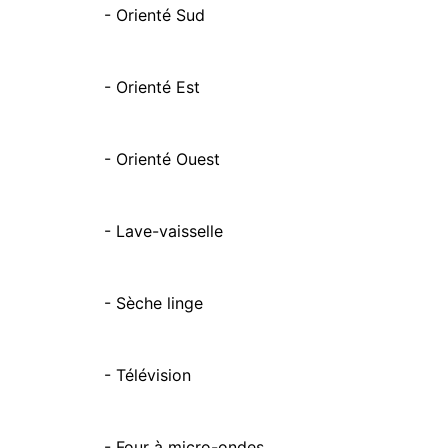
- Orienté Sud
- Orienté Est
- Orienté Ouest
- Lave-vaisselle
- Sèche linge
- Télévision
- Four à micro-ondes