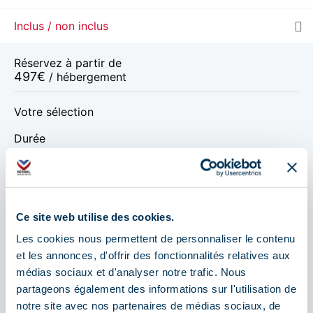
MAR.
622 €
Retour le
11
14/08/2026
Inclus / non inclus
AOÛT
/hébergement
JEU.
601 €
Retour le
Réservez à partir de
13
16/08/2026
AOÛT
/hébergement
497
€
/ hébergement
VEN.
580 €
Retour le
14
Votre sélection
17/08/2026
AOÛT
/hébergement
Durée
SAM.
559 €
Retour le
15
18/08/2026
AOÛT
/hébergement
LUN.
559 €
Dates de départ
Retour le
17
20/08/2026
Ce site web utilise des cookies.
AOÛT
/hébergement
Les cookies nous permettent de personnaliser le contenu
août 2026
MAR.
559 €
Retour le
18
et les annonces, d'offrir des fonctionnalités relatives aux
21/08/2026
AOÛT
/hébergement
médias sociaux et d'analyser notre trafic. Nous
août 2026
partageons également des informations sur l'utilisation de
JEU.
539 €
Retour le
20
notre site avec nos partenaires de médias sociaux, de
23/08/2026
AOÛT
/hébergement