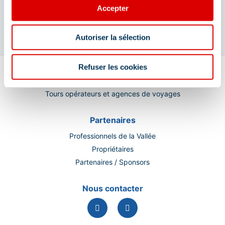
Enfants âgés de 0 à 17 ans
Accepter
Réserver
Autoriser la sélection
Professionnels
Refuser les cookies
Groupes & séminaires
Tours opérateurs et agences de voyages
Partenaires
Professionnels de la Vallée
Propriétaires
Partenaires / Sponsors
Nous contacter