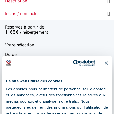
Description
Inclus / non inclus
Réservez à partir de
1 165
€
/ hébergement
Votre sélection
Durée
Dates de départ
Ce site web utilise des cookies.
Les cookies nous permettent de personnaliser le contenu
nov. 2026
déc. 2026
janv. 2027
et les annonces, d'offrir des fonctionnalités relatives aux
médias sociaux et d'analyser notre trafic. Nous
nov. 2026
partageons également des informations sur l'utilisation de
notre site avec nos partenaires de médias sociaux, de